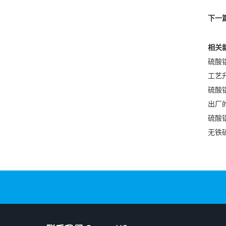
下一
相关
硫酸
工艺
硫酸
出厂
硫酸
无铁