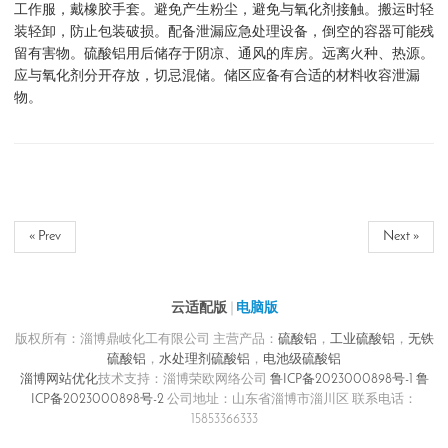
工作服，戴橡胶手套。避免产生粉尘，避免与氧化剂接触。搬运时轻
装轻卸，防止包装破损。配备泄漏应急处理设备，倒空的容器可能残
留有害物。硫酸铝用后储存于阴凉、通风的库房。远离火种、热源。
应与氧化剂分开存放，切忌混储。储区应备有合适的材料收容泄漏
物。
« Prev
Next »
云适配版
|
电脑版
版权所有：淄博鼎岐化工有限公司 主营产品：
硫酸铝
，
工业硫酸铝
，
无铁
硫酸铝
，
水处理剂硫酸铝
，
电池级硫酸铝
淄博网站优化
技术支持：淄博荣欧网络公司
鲁ICP备2023000898号-1
鲁
ICP备2023000898号-2
公司地址：山东省淄博市淄川区 联系电话：
15853366333