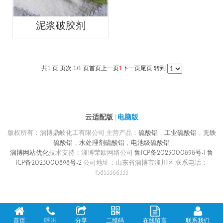
泥浆破胶剂
共1 页 页次:1/1 页
首页
上一页
1
下一页
尾页
转到
云适配版
|
电脑版
版权所有：淄博鼎岐化工有限公司 主营产品：
硫酸铝
，
工业硫酸铝
，
无铁
硫酸铝
，
水处理剂硫酸铝
，
电池级硫酸铝
淄博网站优化
技术支持：淄博荣欧网络公司
鲁ICP备2023000898号-1
鲁
ICP备2023000898号-2
公司地址：山东省淄博市淄川区 联系电话：
15853366333
首页
呼叫
分享
二维码
在线留言
联系我们